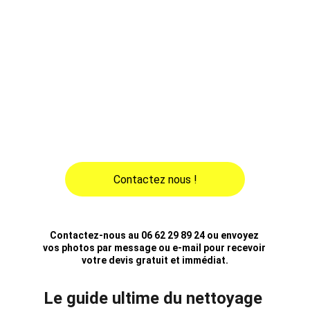
vitrées, vérandas ou bureaux. Nous utilisons 
des produits écologiques et garantissons une 
transparence parfaite. Nos prestations 
incluent également l’entretien de fenêtres en 
hauteur ou difficiles d’accès. Faites briller vos 
vitres tout au long de l’année avec notre 
service de nettoyage de vitres à domicile ou 
en entreprise. Contactez-nous pour un devis 
gratuit dans la région de Douai !
Contactez nous !
Contactez-nous au 06 62 29 89 24 ou envoyez 
vos photos par message ou e-mail pour recevoir 
votre devis gratuit et immédiat.
Le guide ultime du nettoyage 