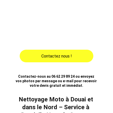
dégraissage moteur, lustrage, polissage 
carrosserie moto, traitement céramique 
moto, finitions soignées… Offrez à votre moto 
un nettoyage professionnel sans bouger de 
chez vous. Idéal pour les particuliers, les 
collectionneurs et les motards exigeants. 
Réservez maintenant votre nettoyage moto 
dans le Nord !
Contactez nous !
Contactez-nous au 06 62 29 89 24 ou envoyez 
vos photos par message ou e-mail pour recevoir 
votre devis gratuit et immédiat.
Nettoyage Moto à Douai et 
dans le Nord – Service à 