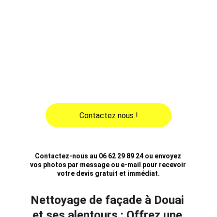
intervenons sur toute la région : Lambres-lez-
Douai, Sin-le-Noble, Waziers, Dechy, Flers-en-
Escrebieux, Cuincy, Auby, Somain, Aniche, 
Montigny-en-Ostrevent, Lallaing, Lewarde, et 
bien d'autres. Devis gratuit sous 24h et 
déplacement rapide dans le Nord. Redonnez 
vie à vos façades avec un nettoyage 
professionnel et durable !
Contactez nous !
Contactez-nous au 06 62 29 89 24 ou envoyez 
vos photos par message ou e-mail pour recevoir 
votre devis gratuit et immédiat.
Nettoyage de façade à Douai 
et ses alentours : Offrez une 