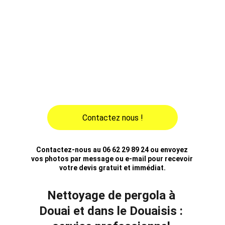
traitement anti-mousse, l’enlèvement des 
salissures et des dépôts verts. Que votre 
pergola soit en aluminium, bois, PVC ou fer 
forgé, notre équipe redonne vie à vos 
extérieurs. Contactez-nous pour un devis 
gratuit sur Douai et ses environs. Bénéficiez 
d’un service de proximité, rapide, efficace et 
au meilleur prix !
Contactez nous !
Contactez-nous au 06 62 29 89 24 ou envoyez 
vos photos par message ou e-mail pour recevoir 
votre devis gratuit et immédiat.
Nettoyage de pergola à 
Douai et dans le Douaisis : 